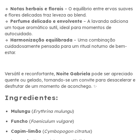
🔹
Notas herbais e florais
– O equilíbrio entre ervas suaves
e flores delicadas traz leveza ao blend.
🔹
Perfume delicado e envolvente
– A lavanda adiciona
um toque aromático sutil, ideal para momentos de
autocuidado.
🔹
Harmonização equilibrada
– Uma combinação
cuidadosamente pensada para um ritual noturno de bem-
estar.
Versátil e reconfortante,
Noite Gabriela
pode ser apreciado
quente ou gelado, tornando-se um convite para desacelerar e
desfrutar de um momento de aconchego. ✨
Ingredientes:
Mulungu
(
Erythrina mulungu
)
Funcho
(
Foeniculum vulgare
)
Capim-limão
(
Cymbopogon citratus
)