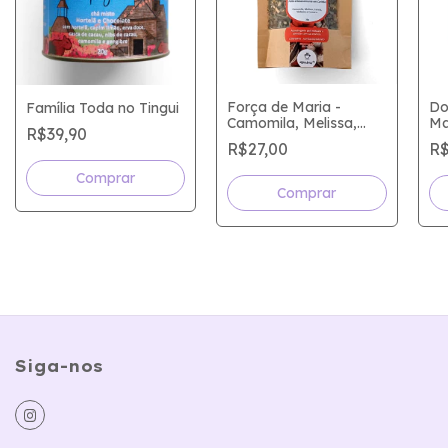
Do
Força de Maria -
Família Toda no Tingui
Ma
Camomila, Melissa,
R$39,90
Ca
Canela, Verbena e
R$
R$27,00
La
Cumaru
Cá
Siga-nos