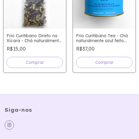
Frio Curitibano Direto na
Frio Curitibano Tea - Chá
Xícara - Chá naturalmente
naturalmente azul feito
azul feito com geada,
com geada, friaca e frio
R$15,00
R$37,00
friaca e frio do djanho
do djanho
Siga-nos